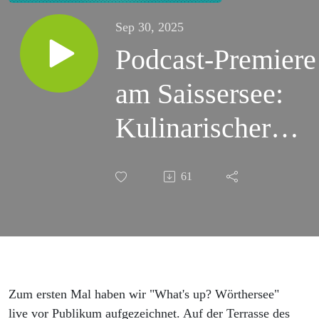
Sep 30, 2025
Podcast-Premiere
am Saissersee:
Kulinarischer
Herbstspaziergan
61
mit Wein &
regionalen
Spezialitäten
Zum ersten Mal haben wir "What's up? Wörthersee"
live vor Publikum aufgezeichnet. Auf der Terrasse des